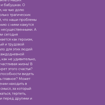
 и бабушках. О
, на чью долю
олько трагических
, что наши проблемы
нию с ними кажутся
 несущественными. А
ами сегодня
ается как героизм,
ый и трудовой
ыло для этих людей
каждодневной
, как не удивительно,
счастливая жизнь! В
крет этого счастья?
способности видеть
ь главное? Может
мении находить в
 смысл, за который
аться, терпеть,
ти перед другими и