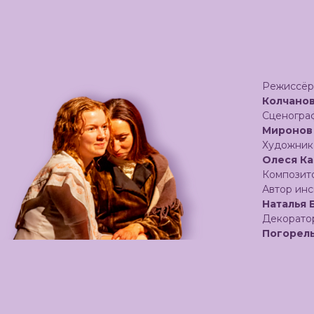
Режиссё
Колчано
Сценогр
Миронов
Художник
Олеся Ка
Композит
Автор ин
Наталья 
Декорат
Погорел
Швея —
Е
Виногра
Звукоопе
Камень 
Осветите