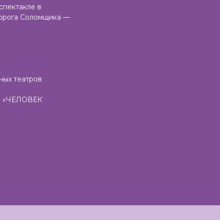
спектакле в
 Дорога Соломщика —
ных театров
рм «ЧЕЛОВЕК