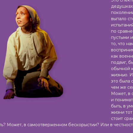
дедушках
поколении
выпало ст
испытаний
по сравне
пустыми и
то, что н
восприним
как военн
подвиг, б
обычной 
жизнью. И
это была 
чем же се
Может, в 
и понимат
быть, в у
жизни тот
стоит сраж
ть? Может, в самоотверженном бескорыстии? Или в честнос