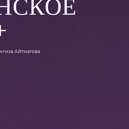
НСКОЕ
+
нгиза Айтматова