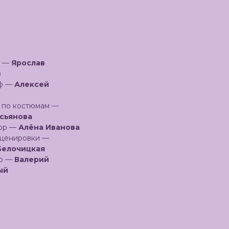
р —
Ярослав
в
аф —
Алексей
 по костюмам —
сьянова
ор —
Алёна Иванова
сценировки —
Белочицкая
ор —
Валерий
ый
катерина
дова
ратор —
Владимир
Фёдоров
ль —
Ярослав